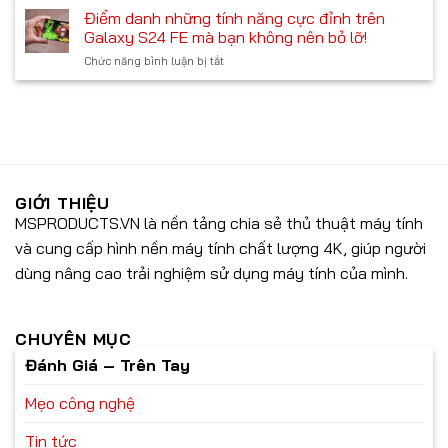
tiết
suất
Điểm danh những tính năng cực đỉnh trên
hành
Galaxy
tùy
Galaxy S24 FE mà bạn không nên bỏ lỡ!
S25
biến
Chức năng bình luận bị tắt
ở
Plus:
tối
Điểm
Những
ưu
danh
nâng
với
những
cấp
các
tính
đáng
tính
năng
được
năng
cực
mong
AI
đỉnh
đợi
tiên
trên
GIỚI THIỆU
tiến
Galaxy
MSPRODUCTS.VN là nền tảng chia sẻ thủ thuật máy tính
S24
và cung cấp hình nền máy tính chất lượng 4K, giúp người
FE
mà
dùng nâng cao trải nghiệm sử dụng máy tính của mình.
bạn
không
nên
bỏ
CHUYÊN MỤC
lỡ!
Đánh Giá – Trên Tay
Mẹo công nghệ
Tin tức