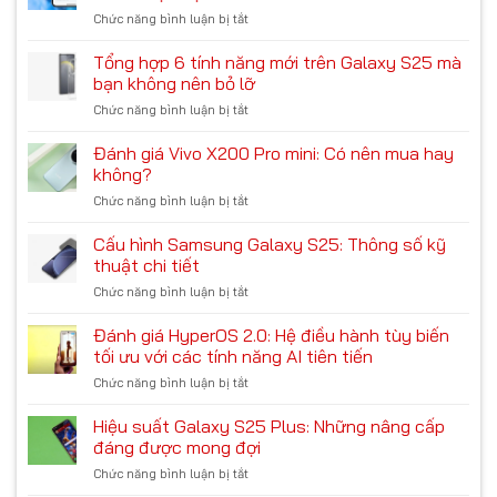
nghiệm
độc
qua
Chức năng bình luận bị tắt
ở
flagship
lạ,
Trải
đỉnh
chip
nghiệm
Tổng hợp 6 tính năng mới trên Galaxy S25 mà
cao
‘Rồng’
các
cho
bạn không nên bỏ lỡ
mạnh
tính
năm
mẽ
Chức năng bình luận bị tắt
ở
năng
2024
Tổng
AI
hợp
Đánh giá Vivo X200 Pro mini: Có nên mua hay
trên
6
Google
không?
tính
Pixel
Chức năng bình luận bị tắt
ở
năng
9:
Đánh
mới
Có
giá
Cấu hình Samsung Galaxy S25: Thông số kỹ
trên
thực
Vivo
Galaxy
thuật chi tiết
sự
X200
S25
tốt?
Chức năng bình luận bị tắt
ở
Pro
mà
Cấu
mini:
bạn
hình
Đánh giá HyperOS 2.0: Hệ điều hành tùy biến
Có
không
Samsung
nên
tối ưu với các tính năng AI tiên tiến
nên
Galaxy
mua
bỏ
Chức năng bình luận bị tắt
ở
S25:
hay
lỡ
Đánh
Thông
không?
giá
Hiệu suất Galaxy S25 Plus: Những nâng cấp
số
HyperOS
kỹ
đáng được mong đợi
2.0:
thuật
Chức năng bình luận bị tắt
ở
Hệ
chi
Hiệu
điều