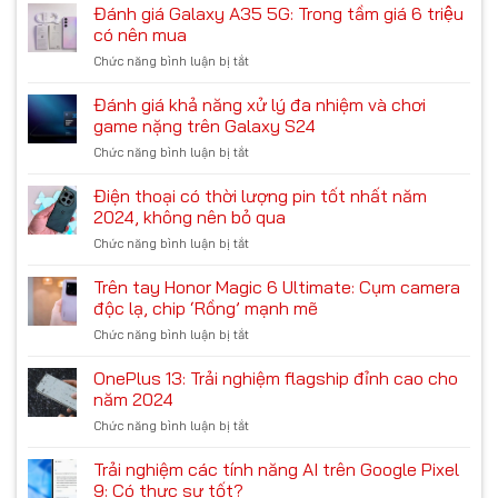
giá
Đánh giá Galaxy A35 5G: Trong tầm giá 6 triệu
tính
như
hiệu
năng
có nên mua
mong
năng
AI
đợi!
Chức năng bình luận bị tắt
ở
Meizu
trên
Đánh
21
Galaxy
giá
Đánh giá khả năng xử lý đa nhiệm và chơi
Pro:
S24
Galaxy
Chiến
game nặng trên Galaxy S24
A35
game
Chức năng bình luận bị tắt
ở
5G:
liệu
Đánh
Trong
có
giá
Điện thoại có thời lượng pin tốt nhất năm
tầm
ổn?
khả
giá
2024, không nên bỏ qua
năng
6
Chức năng bình luận bị tắt
ở
xử
triệu
Điện
lý
có
thoại
Trên tay Honor Magic 6 Ultimate: Cụm camera
đa
nên
có
nhiệm
độc lạ, chip ‘Rồng’ mạnh mẽ
mua
thời
và
Chức năng bình luận bị tắt
ở
lượng
chơi
Trên
pin
game
tay
OnePlus 13: Trải nghiệm flagship đỉnh cao cho
tốt
nặng
Honor
nhất
năm 2024
trên
Magic
năm
Galaxy
Chức năng bình luận bị tắt
ở
6
2024,
S24
OnePlus
Ultimate:
không
13:
Trải nghiệm các tính năng AI trên Google Pixel
Cụm
nên
Trải
camera
9: Có thực sự tốt?
bỏ