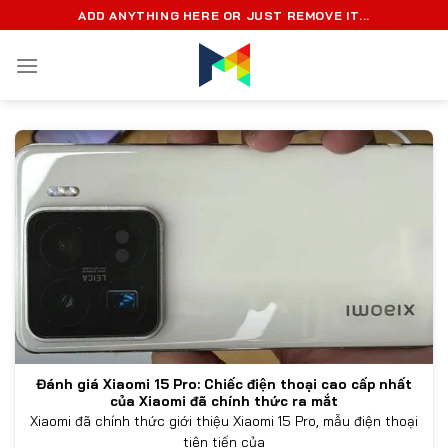
Chuyển
ADD ANYTHING HERE OR JUST REMOVE IT...
đến
nội
dung
Đánh giá Xiaomi 15 Pro: Chiếc điện thoại cao cấp nhất
của Xiaomi đã chính thức ra mắt
Xiaomi đã chính thức giới thiệu Xiaomi 15 Pro, mẫu điện thoại
tiên tiến của