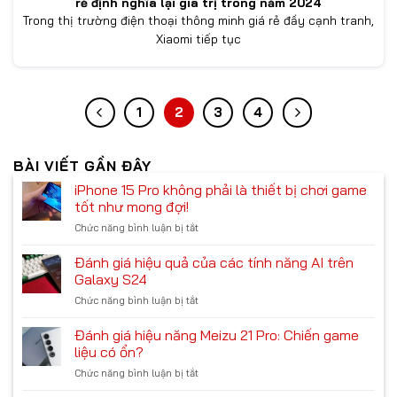
rẻ định nghĩa lại giá trị trong năm 2024
Trong thị trường điện thoại thông minh giá rẻ đầy cạnh tranh,
Xiaomi tiếp tục
1
2
3
4
BÀI VIẾT GẦN ĐÂY
iPhone 15 Pro không phải là thiết bị chơi game
tốt như mong đợi!
Chức năng bình luận bị tắt
ở
iPhone
15
Đánh giá hiệu quả của các tính năng AI trên
Pro
Galaxy S24
không
Chức năng bình luận bị tắt
ở
phải
Đánh
là
giá
Đánh giá hiệu năng Meizu 21 Pro: Chiến game
thiết
hiệu
bị
liệu có ổn?
quả
chơi
Chức năng bình luận bị tắt
ở
của
game
Đánh
các
tốt