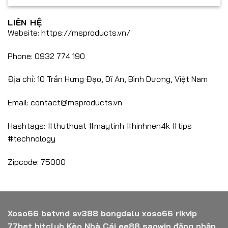
LIÊN HỆ
Website: https://msproducts.vn/
Phone: 0932 774 190
Địa chỉ: 10 Trần Hưng Đạo, Dĩ An, Bình Dương, Việt Nam
Email:
contact@msproducts.vn
Hashtags: #thuthuat #maytinh #hinhnen4k #tips
#technology
Zipcode: 75000
Xoso66
betvnd
sv388
bongdalu
xoso66
rikvip
77bet
hitclub
Kèo Nhà Cái
ee88
saowin
đăng nhập