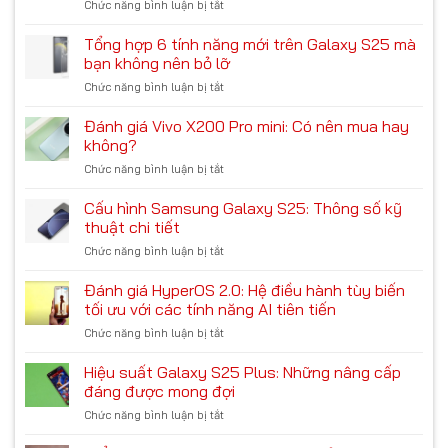
Chức năng bình luận bị tắt
ở
flagship
lạ,
Trải
đỉnh
chip
nghiệm
Tổng hợp 6 tính năng mới trên Galaxy S25 mà
cao
‘Rồng’
các
cho
bạn không nên bỏ lỡ
mạnh
tính
năm
mẽ
Chức năng bình luận bị tắt
ở
năng
2024
Tổng
AI
hợp
Đánh giá Vivo X200 Pro mini: Có nên mua hay
trên
6
Google
không?
tính
Pixel
Chức năng bình luận bị tắt
ở
năng
9:
Đánh
mới
Có
giá
Cấu hình Samsung Galaxy S25: Thông số kỹ
trên
thực
Vivo
Galaxy
thuật chi tiết
sự
X200
S25
tốt?
Chức năng bình luận bị tắt
ở
Pro
mà
Cấu
mini:
bạn
hình
Đánh giá HyperOS 2.0: Hệ điều hành tùy biến
Có
không
Samsung
nên
tối ưu với các tính năng AI tiên tiến
nên
Galaxy
mua
bỏ
Chức năng bình luận bị tắt
ở
S25:
hay
lỡ
Đánh
Thông
không?
giá
Hiệu suất Galaxy S25 Plus: Những nâng cấp
số
HyperOS
kỹ
đáng được mong đợi
2.0:
thuật
Chức năng bình luận bị tắt
ở
Hệ
chi
Hiệu
điều
tiết