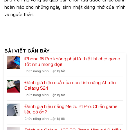
hoàn hảo cho những ngày sinh nhật đáng nhớ của mình
và người thân.
BÀI VIẾT GẦN ĐÂY
iPhone 15 Pro không phải là thiết bị chơi game
tốt như mong đợi!
Chức năng bình luận bị tắt
ở
iPhone
15
Đánh giá hiệu quả của các tính năng AI trên
Pro
Galaxy S24
không
Chức năng bình luận bị tắt
ở
phải
Đánh
là
giá
Đánh giá hiệu năng Meizu 21 Pro: Chiến game
thiết
hiệu
bị
liệu có ổn?
quả
chơi
Chức năng bình luận bị tắt
ở
của
game
Đánh
các
tốt
giá
Đánh giá Galaxy A35 5G: Trong tầm giá 6 triệu
tính