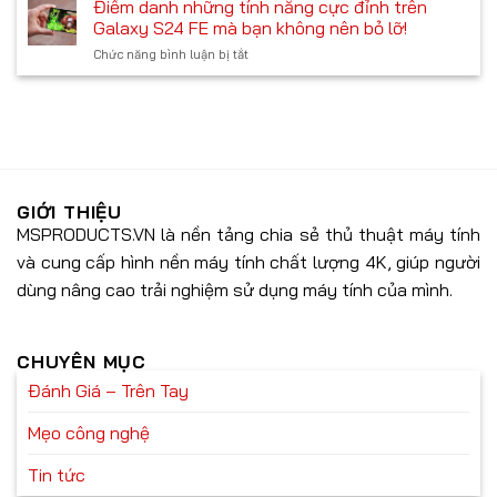
suất
Điểm danh những tính năng cực đỉnh trên
hành
Galaxy
tùy
Galaxy S24 FE mà bạn không nên bỏ lỡ!
S25
biến
Chức năng bình luận bị tắt
ở
Plus:
tối
Điểm
Những
ưu
danh
nâng
với
những
cấp
các
tính
đáng
tính
năng
được
năng
cực
mong
AI
đỉnh
đợi
tiên
trên
GIỚI THIỆU
tiến
Galaxy
MSPRODUCTS.VN là nền tảng chia sẻ thủ thuật máy tính
S24
và cung cấp hình nền máy tính chất lượng 4K, giúp người
FE
mà
dùng nâng cao trải nghiệm sử dụng máy tính của mình.
bạn
không
nên
bỏ
CHUYÊN MỤC
lỡ!
Đánh Giá – Trên Tay
Mẹo công nghệ
Tin tức