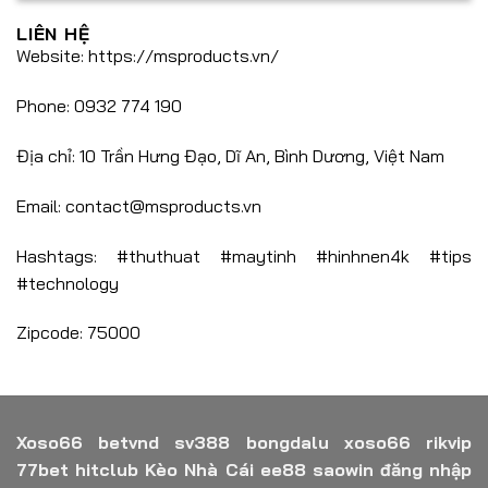
LIÊN HỆ
Website: https://msproducts.vn/
Phone: 0932 774 190
Địa chỉ: 10 Trần Hưng Đạo, Dĩ An, Bình Dương, Việt Nam
Email:
contact@msproducts.vn
Hashtags: #thuthuat #maytinh #hinhnen4k #tips
#technology
Zipcode: 75000
Xoso66
betvnd
sv388
bongdalu
xoso66
rikvip
77bet
hitclub
Kèo Nhà Cái
ee88
saowin
đăng nhập