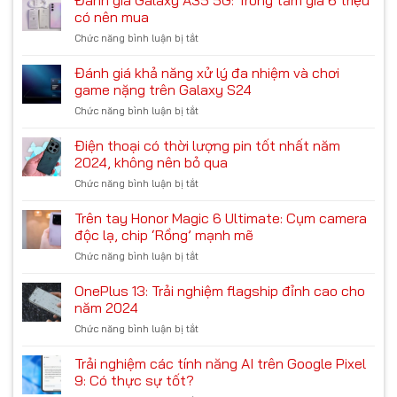
như
hiệu
năng
có nên mua
mong
năng
AI
đợi!
Chức năng bình luận bị tắt
ở
Meizu
trên
Đánh
21
Galaxy
giá
Đánh giá khả năng xử lý đa nhiệm và chơi
Pro:
S24
Galaxy
Chiến
game nặng trên Galaxy S24
A35
game
Chức năng bình luận bị tắt
ở
5G:
liệu
Đánh
Trong
có
giá
Điện thoại có thời lượng pin tốt nhất năm
tầm
ổn?
khả
giá
2024, không nên bỏ qua
năng
6
Chức năng bình luận bị tắt
ở
xử
triệu
Điện
lý
có
thoại
Trên tay Honor Magic 6 Ultimate: Cụm camera
đa
nên
có
nhiệm
độc lạ, chip ‘Rồng’ mạnh mẽ
mua
thời
và
Chức năng bình luận bị tắt
ở
lượng
chơi
Trên
pin
game
tay
OnePlus 13: Trải nghiệm flagship đỉnh cao cho
tốt
nặng
Honor
nhất
năm 2024
trên
Magic
năm
Galaxy
Chức năng bình luận bị tắt
ở
6
2024,
S24
OnePlus
Ultimate:
không
13:
Trải nghiệm các tính năng AI trên Google Pixel
Cụm
nên
Trải
camera
9: Có thực sự tốt?
bỏ
nghiệm
độc
qua