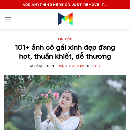
Chuyển
ADD ANYTHING HERE OR JUST REMOVE IT...
đến
nội
dung
TIN TỨC
101+ ảnh cô gái xinh đẹp đang
hot, thuần khiết, dễ thương
ĐÃ ĐĂNG TRÊN
THÁNG 12 12, 2024
BỞI
SEO1