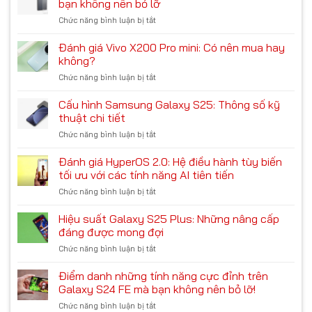
cho
bạn không nên bỏ lỡ
mạnh
tính
năm
mẽ
Chức năng bình luận bị tắt
ở
năng
2024
Tổng
AI
hợp
Đánh giá Vivo X200 Pro mini: Có nên mua hay
trên
6
Google
không?
tính
Pixel
Chức năng bình luận bị tắt
ở
năng
9:
Đánh
mới
Có
giá
Cấu hình Samsung Galaxy S25: Thông số kỹ
trên
thực
Vivo
Galaxy
thuật chi tiết
sự
X200
S25
tốt?
Chức năng bình luận bị tắt
ở
Pro
mà
Cấu
mini:
bạn
hình
Đánh giá HyperOS 2.0: Hệ điều hành tùy biến
Có
không
Samsung
nên
tối ưu với các tính năng AI tiên tiến
nên
Galaxy
mua
bỏ
Chức năng bình luận bị tắt
ở
S25:
hay
lỡ
Đánh
Thông
không?
giá
Hiệu suất Galaxy S25 Plus: Những nâng cấp
số
HyperOS
kỹ
đáng được mong đợi
2.0:
thuật
Chức năng bình luận bị tắt
ở
Hệ
chi
Hiệu
điều
tiết
suất
Điểm danh những tính năng cực đỉnh trên
hành
Galaxy
tùy
Galaxy S24 FE mà bạn không nên bỏ lỡ!
S25
biến
Chức năng bình luận bị tắt
ở
Plus:
tối