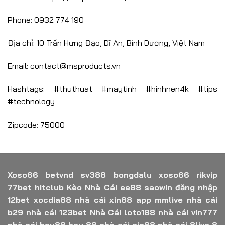
Phone: 0932 774 190
Địa chỉ: 10 Trần Hưng Đạo, Dĩ An, Bình Dương, Việt Nam
Email:
contact@msproducts.vn
Hashtags: #thuthuat #maytinh #hinhnen4k #tips
#technology
Zipcode: 75000
Xoso66
betvnd
sv388
bongdalu
xoso66
rikvip
77bet
hitclub
Kèo Nhà Cái
ee88
saowin
đăng nhập
12bet
xocdia88
nhà cái xin88
app mmlive
nhà cái
b29
nhà cái 123bet
Nhà Cái loto188
nhà cái vin777