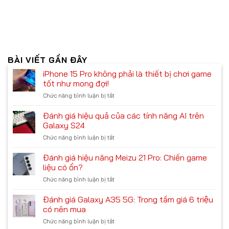
BÀI VIẾT GẦN ĐÂY
iPhone 15 Pro không phải là thiết bị chơi game
tốt như mong đợi!
Chức năng bình luận bị tắt
ở
iPhone
15
Đánh giá hiệu quả của các tính năng AI trên
Pro
Galaxy S24
không
Chức năng bình luận bị tắt
ở
phải
Đánh
là
giá
Đánh giá hiệu năng Meizu 21 Pro: Chiến game
thiết
hiệu
bị
liệu có ổn?
quả
chơi
Chức năng bình luận bị tắt
ở
của
game
Đánh
các
tốt
giá
Đánh giá Galaxy A35 5G: Trong tầm giá 6 triệu
tính
như
hiệu
năng
có nên mua
mong
năng
AI
đợi!
Chức năng bình luận bị tắt
ở
Meizu
trên