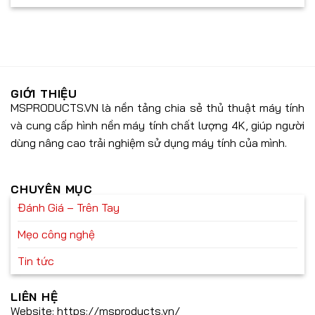
Điểm
Những
ưu
danh
nâng
với
những
cấp
các
tính
đáng
tính
năng
được
năng
cực
mong
AI
đỉnh
đợi
tiên
trên
GIỚI THIỆU
tiến
Galaxy
MSPRODUCTS.VN là nền tảng chia sẻ thủ thuật máy tính
S24
và cung cấp hình nền máy tính chất lượng 4K, giúp người
FE
mà
dùng nâng cao trải nghiệm sử dụng máy tính của mình.
bạn
không
nên
bỏ
CHUYÊN MỤC
lỡ!
Đánh Giá – Trên Tay
Mẹo công nghệ
Tin tức
LIÊN HỆ
Website: https://msproducts.vn/