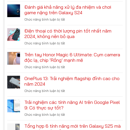
Đánh
21
Galaxy
giá
Đánh giá khả năng xử lý đa nhiệm và chơi
Pro:
S24
Galaxy
Chiến
game nặng trên Galaxy S24
A35
game
Chức năng bình luận bị tắt
ở
5G:
liệu
Đánh
Trong
có
giá
Điện thoại có thời lượng pin tốt nhất năm
tầm
ổn?
khả
giá
2024, không nên bỏ qua
năng
6
Chức năng bình luận bị tắt
ở
xử
triệu
Điện
lý
có
thoại
Trên tay Honor Magic 6 Ultimate: Cụm camera
đa
nên
có
nhiệm
độc lạ, chip ‘Rồng’ mạnh mẽ
mua
thời
và
Chức năng bình luận bị tắt
ở
lượng
chơi
Trên
pin
game
tay
OnePlus 13: Trải nghiệm flagship đỉnh cao cho
tốt
nặng
Honor
nhất
năm 2024
trên
Magic
năm
Galaxy
Chức năng bình luận bị tắt
ở
6
2024,
S24
OnePlus
Ultimate:
không
13:
Trải nghiệm các tính năng AI trên Google Pixel
Cụm
nên
Trải
camera
9: Có thực sự tốt?
bỏ
nghiệm
độc
qua
Chức năng bình luận bị tắt
ở
flagship
lạ,
Trải
đỉnh
chip
nghiệm
Tổng hợp 6 tính năng mới trên Galaxy S25 mà
cao
‘Rồng’
các