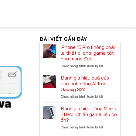
BÀI VIẾT GẦN ĐÂY
iPhone 15 Pro không phải
là thiết bị chơi game tốt
như mong đợi!
Chức năng bình luận bị tắt
ở
iPhone
15
Đánh giá hiệu quả của
Pro
các tính năng AI trên
không
Galaxy S24
phải
Chức năng bình luận bị tắt
ở
là
Đánh
thiết
giá
bị
Đánh giá hiệu năng Meizu
hiệu
chơi
21 Pro: Chiến game liệu có
quả
game
ổn?
của
tốt
Chức năng bình luận bị tắt
ở
các
như
Đánh
tính
mong