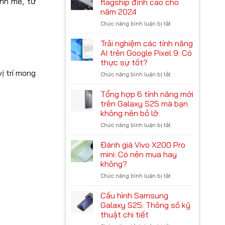
nh mẽ, từ
flagship đỉnh cao cho
không
Magic
năm 2024
nên
6
Chức năng bình luận bị tắt
bỏ
ở
Ultimate:
qua
OnePlus
Cụm
13:
camera
Trải nghiệm các tính năng
Trải
độc
AI trên Google Pixel 9: Có
nghiệm
lạ,
thực sự tốt?
flagship
chip
ị trí mong
Chức năng bình luận bị tắt
ở
đỉnh
‘Rồng’
Trải
cao
mạnh
nghiệm
cho
Tổng hợp 6 tính năng mới
mẽ
các
năm
trên Galaxy S25 mà bạn
tính
2024
không nên bỏ lỡ
năng
Chức năng bình luận bị tắt
ở
AI
Tổng
trên
hợp
Google
Đánh giá Vivo X200 Pro
6
Pixel
mini: Có nên mua hay
tính
9:
không?
năng
Có
Chức năng bình luận bị tắt
ở
mới
thực
Đánh
trên
sự
giá
Galaxy
Cấu hình Samsung
tốt?
Vivo
S25
Galaxy S25: Thông số kỹ
X200
mà
thuật chi tiết
Pro
bạn