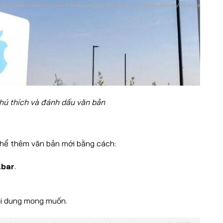
hú thích và đánh dấu văn bản
thể thêm văn bản mới bằng cách:
lbar
.
ội dung mong muốn.