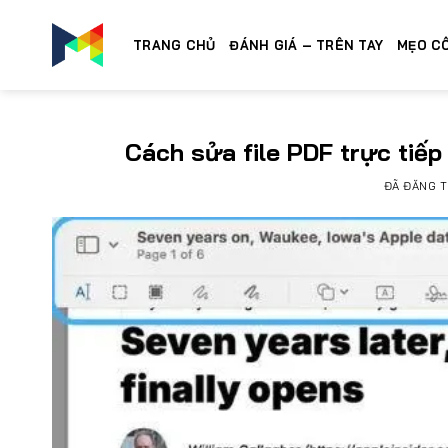
Chuyển
đến
TRANG CHỦ
ĐÁNH GIÁ – TRÊN TAY
MẸO C
nội
dung
Cách sửa file PDF trực tiế
ĐÃ ĐĂNG 