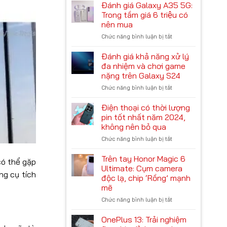
giá
năng
Đánh giá Galaxy A35 5G:
đợi!
hiệu
AI
Trong tầm giá 6 triệu có
năng
trên
nên mua
Meizu
Galaxy
Chức năng bình luận bị tắt
ở
21
S24
Đánh
Pro:
giá
Chiến
Đánh giá khả năng xử lý
Galaxy
game
đa nhiệm và chơi game
A35
liệu
nặng trên Galaxy S24
5G:
có
Chức năng bình luận bị tắt
ở
Trong
ổn?
Đánh
tầm
giá
giá
Điện thoại có thời lượng
khả
6
pin tốt nhất năm 2024,
năng
triệu
không nên bỏ qua
xử
có
Chức năng bình luận bị tắt
ở
lý
nên
Điện
đa
mua
thoại
nhiệm
Trên tay Honor Magic 6
 có thể gặp
có
và
Ultimate: Cụm camera
ng cụ tích
thời
chơi
độc lạ, chip ‘Rồng’ mạnh
lượng
game
mẽ
pin
nặng
tốt
Chức năng bình luận bị tắt
trên
ở
nhất
Galaxy
Trên
năm
S24
tay
OnePlus 13: Trải nghiệm
2024,
Honor