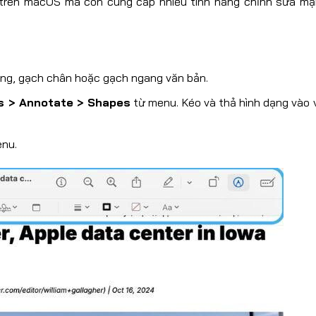
h trên macOS mà còn cung cấp nhiều tính năng chỉnh sửa mạ
áng, gạch chân hoặc gạch ngang văn bản.
s > Annotate > Shapes
từ menu. Kéo và thả hình dạng vào v
nu.