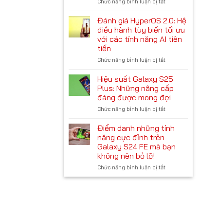
Chức năng bình luận bị tắt
ở
mini:
không
Cấu
Có
nên
hình
nên
Đánh giá HyperOS 2.0: Hệ
bỏ
Samsung
mua
lỡ
điều hành tùy biến tối ưu
Galaxy
hay
với các tính năng AI tiên
S25:
không?
tiến
Thông
số
Chức năng bình luận bị tắt
ở
kỹ
Đánh
thuật
giá
Hiệu suất Galaxy S25
chi
HyperOS
Plus: Những nâng cấp
tiết
2.0:
đáng được mong đợi
Hệ
Chức năng bình luận bị tắt
ở
điều
Hiệu
hành
suất
tùy
Điểm danh những tính
Galaxy
biến
năng cực đỉnh trên
S25
tối
Galaxy S24 FE mà bạn
Plus:
ưu
không nên bỏ lỡ!
Những
với
nâng
Chức năng bình luận bị tắt
các
ở
cấp
tính
Điểm
đáng
năng
danh
được
AI
những
mong
tiên
tính
đợi
tiến
năng
cực