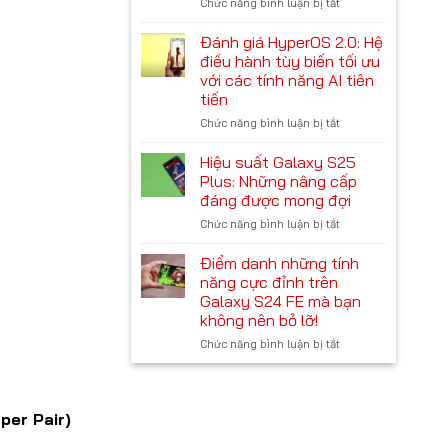
Chức năng bình luận bị tắt
ở
mini:
không
Cấu
Có
nên
hình
nên
Đánh giá HyperOS 2.0: Hệ
bỏ
Samsung
mua
lỡ
điều hành tùy biến tối ưu
Galaxy
hay
với các tính năng AI tiên
S25:
không?
tiến
Thông
số
Chức năng bình luận bị tắt
ở
kỹ
Đánh
thuật
giá
Hiệu suất Galaxy S25
chi
HyperOS
Plus: Những nâng cấp
tiết
2.0:
đáng được mong đợi
Hệ
Chức năng bình luận bị tắt
ở
điều
Hiệu
hành
suất
tùy
Điểm danh những tính
Galaxy
biến
năng cực đỉnh trên
S25
tối
Galaxy S24 FE mà bạn
Plus:
ưu
không nên bỏ lỡ!
Những
với
nâng
Chức năng bình luận bị tắt
các
ở
cấp
tính
Điểm
đáng
năng
danh
được
AI
những
mong
tiên
tính
per Pair)
đợi
tiến
năng
cực