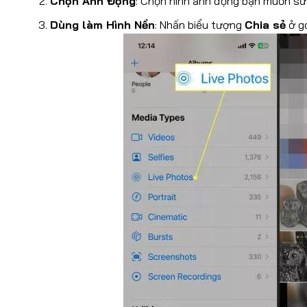
Chọn Ảnh Động
: Chọn hình ảnh động bạn muốn sử
Dùng làm Hình Nền
: Nhấn biểu tượng
Chia sẻ
ở g