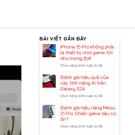
BÀI VIẾT GẦN ĐÂY
iPhone 15 Pro không phải
là thiết bị chơi game tốt
như mong đợi!
Chức năng bình luận bị tắt
ở
iPhone
15
Đánh giá hiệu quả của
Pro
các tính năng AI trên
không
Galaxy S24
phải
Chức năng bình luận bị tắt
ở
là
Đánh
thiết
giá
bị
Đánh giá hiệu năng Meizu
hiệu
chơi
21 Pro: Chiến game liệu có
quả
game
ổn?
của
tốt
Chức năng bình luận bị tắt
ở
các
như
Đánh
tính
mong