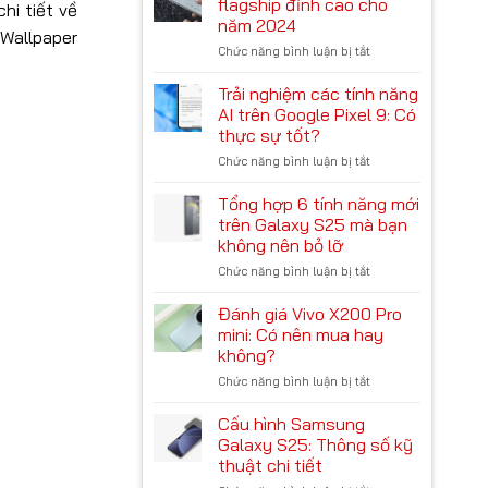
flagship đỉnh cao cho
hi tiết về
không
Magic
năm 2024
nên
6
 Wallpaper
Chức năng bình luận bị tắt
bỏ
ở
Ultimate:
qua
OnePlus
Cụm
13:
camera
Trải nghiệm các tính năng
Trải
độc
AI trên Google Pixel 9: Có
nghiệm
lạ,
thực sự tốt?
flagship
chip
Chức năng bình luận bị tắt
ở
đỉnh
‘Rồng’
Trải
cao
mạnh
nghiệm
cho
Tổng hợp 6 tính năng mới
mẽ
các
năm
trên Galaxy S25 mà bạn
tính
2024
không nên bỏ lỡ
năng
Chức năng bình luận bị tắt
ở
AI
Tổng
trên
hợp
Google
Đánh giá Vivo X200 Pro
6
Pixel
mini: Có nên mua hay
tính
9:
không?
năng
Có
Chức năng bình luận bị tắt
ở
mới
thực
Đánh
trên
sự
giá
Galaxy
Cấu hình Samsung
tốt?
Vivo
S25
Galaxy S25: Thông số kỹ
X200
mà
thuật chi tiết
Pro
bạn