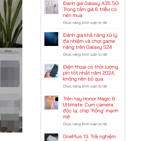
giá
năng
Đánh giá Galaxy A35 5G:
đợi!
hiệu
AI
Trong tầm giá 6 triệu có
năng
trên
nên mua
Meizu
Galaxy
Chức năng bình luận bị tắt
ở
21
S24
Đánh
Pro:
giá
Chiến
Đánh giá khả năng xử lý
Galaxy
game
đa nhiệm và chơi game
A35
liệu
nặng trên Galaxy S24
5G:
có
Chức năng bình luận bị tắt
ở
Trong
ổn?
Đánh
tầm
giá
giá
Điện thoại có thời lượng
khả
6
pin tốt nhất năm 2024,
năng
triệu
không nên bỏ qua
xử
có
Chức năng bình luận bị tắt
ở
lý
nên
Điện
đa
mua
thoại
nhiệm
Trên tay Honor Magic 6
có
và
Ultimate: Cụm camera
thời
chơi
độc lạ, chip ‘Rồng’ mạnh
lượng
game
mẽ
pin
nặng
tốt
Chức năng bình luận bị tắt
trên
ở
nhất
Galaxy
Trên
năm
S24
tay
OnePlus 13: Trải nghiệm
2024,
Honor