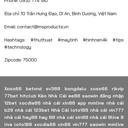
Phone: 0932 774 190
Địa chỉ: 10 Trần Hưng Đạo, Dĩ An, Bình Dương, Việt Nam
Email:
contact@msproducts.vn
Hashtags: #thuthuat #maytinh #hinhnen4k #tips
#technology
Zipcode: 75000
Xoso66
betvnd
sv388
bongdalu
xoso66
rikvip
77bet
hitclub
Kèo Nhà Cái
ee88
saowin
đăng nhập
12bet
xocdia88
nhà cái xin88
app mmlive
nhà cái
b29
nhà cái 123bet
Nhà Cái loto188
nhà cái vin777
nhà cái hay88
hay 88
nhà cái sin88
nhà cái 8live
8
live
loto188
xocdia88
xin88
vin777
saowin
mmlive