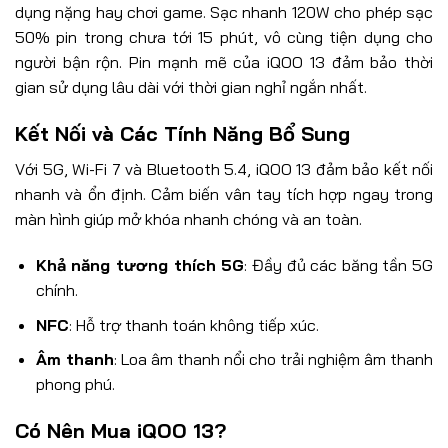
dụng nặng hay chơi game. Sạc nhanh 120W cho phép sạc
50% pin trong chưa tới 15 phút, vô cùng tiện dụng cho
người bận rộn. Pin mạnh mẽ của iQOO 13 đảm bảo thời
gian sử dụng lâu dài với thời gian nghỉ ngắn nhất.
Kết Nối và Các Tính Năng Bổ Sung
Với 5G, Wi-Fi 7 và Bluetooth 5.4, iQOO 13 đảm bảo kết nối
nhanh và ổn định. Cảm biến vân tay tích hợp ngay trong
màn hình giúp mở khóa nhanh chóng và an toàn.
Khả năng tương thích 5G
: Đầy đủ các băng tần 5G
chính.
NFC
: Hỗ trợ thanh toán không tiếp xúc.
Âm thanh
: Loa âm thanh nổi cho trải nghiệm âm thanh
phong phú.
Có Nên Mua iQOO 13?