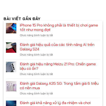
BÀI VIẾT GẦN ĐÂY
iPhone 15 Pro không phải là thiết bị chơi game
tốt như mong đợi!
Chức năng bình luận bị tắt
ở
iPhone
15
Đánh giá hiệu quả của các tính năng AI trên
Pro
Galaxy S24
không
Chức năng bình luận bị tắt
ở
phải
Đánh
là
giá
Đánh giá hiệu năng Meizu 21 Pro: Chiến game
thiết
hiệu
bị
liệu có ổn?
quả
chơi
Chức năng bình luận bị tắt
ở
của
game
Đánh
các
tốt
giá
Đánh giá Galaxy A35 5G: Trong tầm giá 6 triệu
tính
như
hiệu
năng
có nên mua
mong
năng
AI
đợi!
Chức năng bình luận bị tắt
ở
Meizu
trên
Đánh
21
Galaxy
giá
Đánh giá khả năng xử lý đa nhiệm và chơi
Pro:
S24
Galaxy