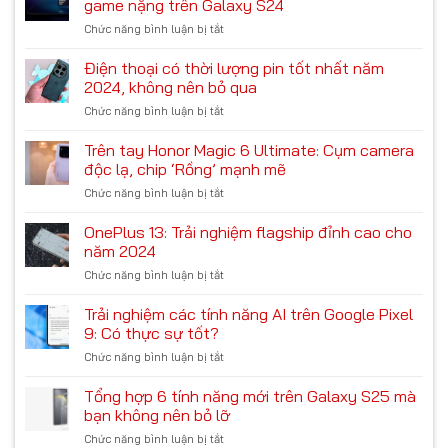
Chiến
game nặng trên Galaxy S24
A35
game
Chức năng bình luận bị tắt
ở
5G:
liệu
Đánh
Trong
có
giá
Điện thoại có thời lượng pin tốt nhất năm
tầm
ổn?
khả
giá
2024, không nên bỏ qua
năng
6
Chức năng bình luận bị tắt
ở
xử
triệu
Điện
lý
có
thoại
Trên tay Honor Magic 6 Ultimate: Cụm camera
đa
nên
có
nhiệm
độc lạ, chip ‘Rồng’ mạnh mẽ
mua
thời
và
Chức năng bình luận bị tắt
ở
lượng
chơi
Trên
pin
game
tay
OnePlus 13: Trải nghiệm flagship đỉnh cao cho
tốt
nặng
Honor
nhất
năm 2024
trên
Magic
năm
Galaxy
Chức năng bình luận bị tắt
ở
6
2024,
S24
OnePlus
Ultimate:
không
13:
Trải nghiệm các tính năng AI trên Google Pixel
Cụm
nên
Trải
camera
9: Có thực sự tốt?
bỏ
nghiệm
độc
qua
Chức năng bình luận bị tắt
ở
flagship
lạ,
Trải
đỉnh
chip
nghiệm
Tổng hợp 6 tính năng mới trên Galaxy S25 mà
cao
‘Rồng’
các
cho
bạn không nên bỏ lỡ
mạnh
tính
năm
mẽ
Chức năng bình luận bị tắt
ở
năng
2024