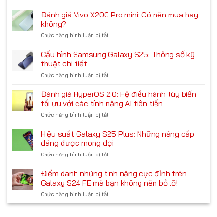
Tổng
AI
hợp
Đánh giá Vivo X200 Pro mini: Có nên mua hay
trên
6
Google
không?
tính
Pixel
Chức năng bình luận bị tắt
ở
năng
9:
Đánh
mới
Có
giá
Cấu hình Samsung Galaxy S25: Thông số kỹ
trên
thực
Vivo
Galaxy
thuật chi tiết
sự
X200
S25
tốt?
Chức năng bình luận bị tắt
ở
Pro
mà
Cấu
mini:
bạn
hình
Đánh giá HyperOS 2.0: Hệ điều hành tùy biến
Có
không
Samsung
nên
tối ưu với các tính năng AI tiên tiến
nên
Galaxy
mua
bỏ
Chức năng bình luận bị tắt
ở
S25:
hay
lỡ
Đánh
Thông
không?
giá
Hiệu suất Galaxy S25 Plus: Những nâng cấp
số
HyperOS
kỹ
đáng được mong đợi
2.0:
thuật
Chức năng bình luận bị tắt
ở
Hệ
chi
Hiệu
điều
tiết
suất
Điểm danh những tính năng cực đỉnh trên
hành
Galaxy
tùy
Galaxy S24 FE mà bạn không nên bỏ lỡ!
S25
biến
Chức năng bình luận bị tắt
ở
Plus:
tối
Điểm
Những
ưu
danh
nâng
với