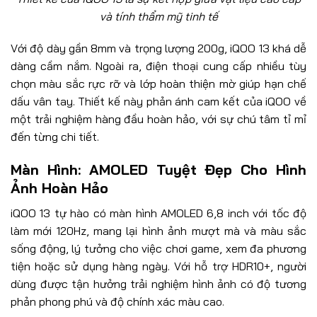
và tính thẩm mỹ tinh tế
Với độ dày gần 8mm và trọng lượng 200g, iQOO 13 khá dễ
dàng cầm nắm. Ngoài ra, điện thoại cung cấp nhiều tùy
chọn màu sắc rực rỡ và lớp hoàn thiện mờ giúp hạn chế
dấu vân tay. Thiết kế này phản ánh cam kết của iQOO về
một trải nghiệm hàng đầu hoàn hảo, với sự chú tâm tỉ mỉ
đến từng chi tiết.
Màn Hình: AMOLED Tuyệt Đẹp Cho Hình
Ảnh Hoàn Hảo
iQOO 13 tự hào có màn hình AMOLED 6,8 inch với tốc độ
làm mới 120Hz, mang lại hình ảnh mượt mà và màu sắc
sống động, lý tưởng cho việc chơi game, xem đa phương
tiện hoặc sử dụng hàng ngày. Với hỗ trợ HDR10+, người
dùng được tận hưởng trải nghiệm hình ảnh có độ tương
phản phong phú và độ chính xác màu cao.