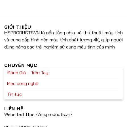
những
cấp
các
tính
đáng
tính
năng
được
năng
cực
mong
AI
đỉnh
đợi
tiên
trên
GIỚI THIỆU
tiến
Galaxy
MSPRODUCTS.VN là nền tảng chia sẻ thủ thuật máy tính
S24
và cung cấp hình nền máy tính chất lượng 4K, giúp người
FE
mà
dùng nâng cao trải nghiệm sử dụng máy tính của mình.
bạn
không
nên
bỏ
CHUYÊN MỤC
lỡ!
Đánh Giá – Trên Tay
Mẹo công nghệ
Tin tức
LIÊN HỆ
Website: https://msproducts.vn/