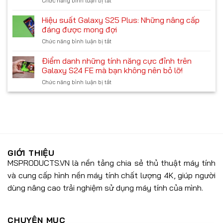
Chức năng bình luận bị tắt
ở
S25:
hay
lỡ
Đánh
Thông
không?
giá
Hiệu suất Galaxy S25 Plus: Những nâng cấp
số
HyperOS
kỹ
đáng được mong đợi
2.0:
thuật
Chức năng bình luận bị tắt
ở
Hệ
chi
Hiệu
điều
tiết
suất
Điểm danh những tính năng cực đỉnh trên
hành
Galaxy
tùy
Galaxy S24 FE mà bạn không nên bỏ lỡ!
S25
biến
Chức năng bình luận bị tắt
ở
Plus:
tối
Điểm
Những
ưu
danh
nâng
với
những
cấp
các
tính
đáng
tính
năng
được
năng
cực
mong
AI
đỉnh
đợi
tiên
trên
GIỚI THIỆU
tiến
Galaxy
MSPRODUCTS.VN là nền tảng chia sẻ thủ thuật máy tính
S24
và cung cấp hình nền máy tính chất lượng 4K, giúp người
FE
mà
dùng nâng cao trải nghiệm sử dụng máy tính của mình.
bạn
không
nên
bỏ
CHUYÊN MỤC