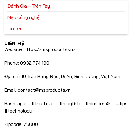
lỡ!
Đánh Giá – Trên Tay
Mẹo công nghệ
Tin tức
LIÊN HỆ
Website: https://msproducts.vn/
Phone: 0932 774 190
Địa chỉ: 10 Trần Hưng Đạo, Dĩ An, Bình Dương, Việt Nam
Email:
contact@msproducts.vn
Hashtags: #thuthuat #maytinh #hinhnen4k #tips
#technology
Zipcode: 75000