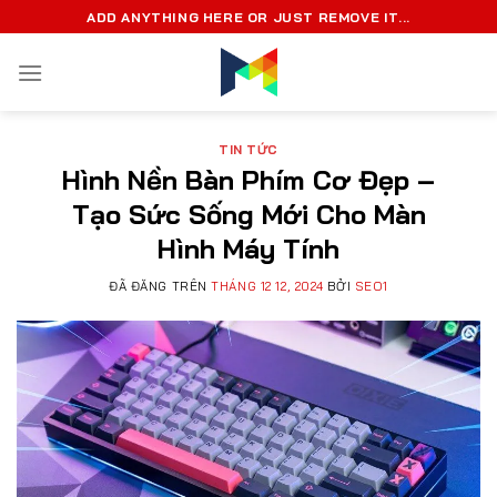
Chuyển
ADD ANYTHING HERE OR JUST REMOVE IT...
đến
nội
dung
TIN TỨC
Hình Nền Bàn Phím Cơ Đẹp –
Tạo Sức Sống Mới Cho Màn
Hình Máy Tính
ĐÃ ĐĂNG TRÊN
THÁNG 12 12, 2024
BỞI
SEO1