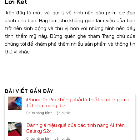
Lời Kết
Trên đây là một vài gợi ý về hình nền bàn phím cơ đẹp
dành cho bạn. Hãy làm cho không gian làm việc của bạn
trở nên sinh động và thú vị hơn với những hình nền đầy
tính thẩm mỹ này. Đừng quên ghé thăm Trang chủ của
chúng tôi để khám phá thêm nhiều sản phẩm và thông tin
thú vị khác.
BÀI VIẾT GẦN ĐÂY
iPhone 15 Pro không phải là thiết bị chơi game
tốt như mong đợi!
Chức năng bình luận bị tắt
ở
iPhone
15
Đánh giá hiệu quả của các tính năng AI trên
Pro
Galaxy S24
không
Chức năng bình luận bị tắt
ở
phải