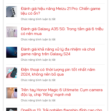
Đánh
là
giá
Đánh giá hiệu năng Meizu 21 Pro: Chiến game
thiết
hiệu
bị
liệu có ổn?
quả
chơi
Chức năng bình luận bị tắt
ở
của
game
Đánh
các
tốt
giá
Đánh giá Galaxy A35 5G: Trong tầm giá 6 triệu
tính
như
hiệu
năng
có nên mua
mong
năng
AI
đợi!
Chức năng bình luận bị tắt
ở
Meizu
trên
Đánh
21
Galaxy
giá
Đánh giá khả năng xử lý đa nhiệm và chơi
Pro:
S24
Galaxy
Chiến
game nặng trên Galaxy S24
A35
game
Chức năng bình luận bị tắt
ở
5G:
liệu
Đánh
Trong
có
giá
Điện thoại có thời lượng pin tốt nhất năm
tầm
ổn?
khả
giá
2024, không nên bỏ qua
năng
6
Chức năng bình luận bị tắt
ở
xử
triệu
Điện
lý
có
thoại
Trên tay Honor Magic 6 Ultimate: Cụm camera
đa
nên
có
nhiệm
độc lạ, chip ‘Rồng’ mạnh mẽ
mua
thời
và
Chức năng bình luận bị tắt
ở
lượng
chơi
Trên
pin
game
tay
OnePlus 13: Trải nghiệm flagship đỉnh cao cho
tốt
nặng