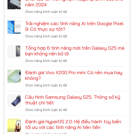
Honor
nhất
năm 2024
trên
Magic
năm
Galaxy
Chức năng bình luận bị tắt
ở
6
2024,
S24
OnePlus
Ultimate:
không
13:
Trải nghiệm các tính năng AI trên Google Pixel
Cụm
nên
Trải
camera
9: Có thực sự tốt?
bỏ
nghiệm
độc
qua
Chức năng bình luận bị tắt
ở
flagship
lạ,
Trải
đỉnh
chip
nghiệm
Tổng hợp 6 tính năng mới trên Galaxy S25 mà
cao
‘Rồng’
các
cho
bạn không nên bỏ lỡ
mạnh
tính
năm
mẽ
Chức năng bình luận bị tắt
ở
năng
2024
Tổng
AI
hợp
Đánh giá Vivo X200 Pro mini: Có nên mua hay
trên
6
Google
không?
tính
Pixel
Chức năng bình luận bị tắt
ở
năng
9:
Đánh
mới
Có
giá
Cấu hình Samsung Galaxy S25: Thông số kỹ
trên
thực
Vivo
Galaxy
thuật chi tiết
sự
X200
S25
tốt?
Chức năng bình luận bị tắt
ở
Pro
mà
Cấu
mini:
bạn
hình
Đánh giá HyperOS 2.0: Hệ điều hành tùy biến
Có
không
Samsung
nên
tối ưu với các tính năng AI tiên tiến
nên
Galaxy
mua
bỏ